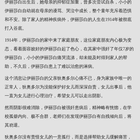
伊丽莎白出生后，她母亲的抑郁症加重，曾多次尝试自杀，小小的
伊丽莎白自幼就在母亲的谩骂、哭泣中成长，整个童年充斥着恐惧
和不安。除了家人的精神疾病外，伊丽莎白的人生在1914年被彻底
打入谷底。
1914年，伊丽莎白的家中来了家庭朋友，这位家庭朋友内心极为变
态，看着面容姣好的伊丽莎白起了色心，在其家中强奸了年仅7岁的
伊丽莎白，小小的伊丽莎白痛哭流涕，却未能及时得到家人的帮
助，不久后，伊丽莎白患上了难以治愈的淋病。
这个消息让伊丽莎白的父亲狄奥多尔心痛不已，身为家族中唯一的
正常人，狄奥多尔为没能保护好女儿而深深自责，女儿出事后，他
一直为女儿进行心理治疗，希望女儿可以走出阴影。
然而阴影很难消除，伊丽莎白被强奸患病后，精神略有恍惚，在学
校孤僻内向、极不合群，老师们在发现伊丽莎白有自残倾向后，将
其劝退。
狄奥多尔没有责怪女儿的一意孤行，而是选择帮助女儿缓解痛苦，