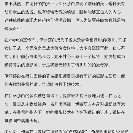
果不其然，在纳什的拍摄下，伊丽莎白展现了别样的美，这种美有
劫后余生的洒脱、也有铿锵玫瑰的顽强，眼神能够直击人的内心，
这种成熟的表现力使得纳什深深震撼，他认为伊丽莎白简直就是为
镜头而生。
在vogue的宣传下，伊丽莎白成为了各大杂志争相聘用的模特，许多
女孩子从一个无名之辈成为著名女模特，大多会沉浸于此、止步不
前，但伊丽莎白眼光长远，她不甘心只做于一个模特，她更想成为
模特背后的摄影师，于是将眼光转向了镜头后的拍摄专家。
伊丽莎白在得知巴黎的著名摄影师曼雷拥有高超的摄影技艺后，便
前去找到曼雷拜师，希望能够授予她技术。
在伊丽莎白的多次诚恳邀请下，曼雷最终答应收她为徒，在此之
前，曼雷从未收过徒弟，名师出高徒，伊丽莎白本身对摄影就有天
赋，在曼雷的指点下，她的摄影技术有了突飞猛进的进步，很快在
摄影圈中崭露头角。
不久后，伊丽莎白发现了摄影圈的“负感现象”，负感现象可以说是影