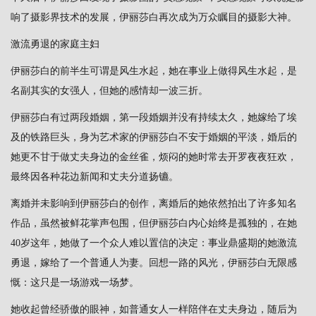
响了摄影界技术的发展，伊丽莎白再次成为万众瞩目的摄影大神。
激流勇退的家庭主妇
伊丽莎白的前半生可谓是风生水起，她在事业上做得风生水起，是
名副其实的女强人，但她的感情却一波三折。
伊丽莎白有过两段婚姻，第一段婚姻并没有持续太久，她嫁给了埃
及的铁路巨头，身为艺术家的伊丽莎白不安于婚姻的平淡，婚后的
她更不甘于做丈夫身边的金丝雀，烦闷的她时常去开罗夜夜狂欢，
最终因各种花边新闻和丈夫分道扬镳。
离婚并未影响到伊丽莎白的创作，离婚后的她依然拍出了许多知名
作品，虽然被鲜花掌声包围，但伊丽莎白内心始终是孤独的，在她
40岁这年，她做了一个众人难以置信的决定：事业鼎盛期的她激流
勇退，嫁给了一个普通人为妻。回想一路的风光，伊丽莎白无限感
慨：这只是一场游戏一场梦。
她收起曾经骄傲的眼神，如普通女人一样陪伴在丈夫身边，随后为