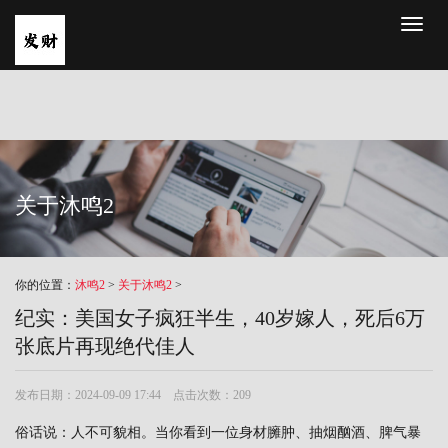
Toggl
naviga
关于沐鸣2
你的位置：
沐鸣2
>
关于沐鸣2
>
纪实：美国女子疯狂半生，40岁嫁人，死后6万
张底片再现绝代佳人
发布日期：2024-09-09 17:44 点击次数：209
俗话说：人不可貌相。当你看到一位身材臃肿、抽烟酗酒、脾气暴