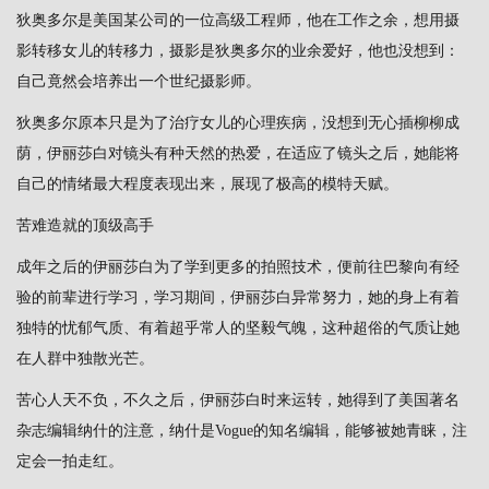
狄奥多尔是美国某公司的一位高级工程师，他在工作之余，想用摄
影转移女儿的转移力，摄影是狄奥多尔的业余爱好，他也没想到：
自己竟然会培养出一个世纪摄影师。
狄奥多尔原本只是为了治疗女儿的心理疾病，没想到无心插柳柳成
荫，伊丽莎白对镜头有种天然的热爱，在适应了镜头之后，她能将
自己的情绪最大程度表现出来，展现了极高的模特天赋。
苦难造就的顶级高手
成年之后的伊丽莎白为了学到更多的拍照技术，便前往巴黎向有经
验的前辈进行学习，学习期间，伊丽莎白异常努力，她的身上有着
独特的忧郁气质、有着超乎常人的坚毅气魄，这种超俗的气质让她
在人群中独散光芒。
苦心人天不负，不久之后，伊丽莎白时来运转，她得到了美国著名
杂志编辑纳什的注意，纳什是Vogue的知名编辑，能够被她青睐，注
定会一拍走红。