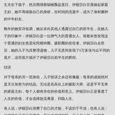
丈夫生下孩子，然后围绕着锅碗瓢盆度日。伊丽莎白甘愿做起家庭
主妇，她不再锻炼自己的身材，在时间的流逝中，成为了身材臃肿
的中年妇女。
晚年的她安详低调，她从未向其他人透露过自己的前半生，在她儿
子的印象中：伊丽莎白是一位脾气大的普通女人。谁都未曾发现这
个普通的妇女曾是叱咤模特圈、摄影圈的佼佼者。伊丽莎白去世
后，她的儿子为其整理遗物，儿子无意间发现了6万多张与众不同的
底片，这些底片揭开了伊丽莎白前半生的辉煌。
结语
对于母亲的另一层身份，儿子惊讶之余还有佩服：母亲的成就绝对
是天分加努力的结晶。无论是高高在上的摄影大师、还是平平无奇
的家庭主妇，每个人都有存在的价值和意义。伊丽莎白正是看透了
人生的价值，才会选择急流勇退、归隐人生。
有人说：伊丽莎白浪费了自己的才能，不该归于平淡；也有人说：