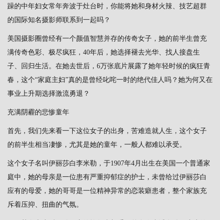
躁的中年妇女常年奔波于灶台时，你能将她和身材火辣、技艺超群
的国际知名摄影师联系到一起吗？
美国摄影圈曾经有一个颜值智慧并存的传奇女子，她的前半生曾充
满传奇色彩、极尽疯狂，40年后，她选择褪去光华、找人接盘生
子、回归生活。在她去世后，6万张底片展露了她年轻时候的疯狂青
春，这个“家庭主妇”真的是曾经叱咤一时的绝代佳人吗？她为何又在
事业上升期选择激流勇退？
充满阴霾的悲惨童年
首先，我们先来看一下这位女子的出身，苦难造就人生，这个女子
的前半生相当凄惨，尤其是她的童年，一般人都难以承受。
这个女子名叫伊丽莎白李米勒，于1907年4月出生在美国一个普通家
庭中，她的母亲是一位患有严重抑郁症的护士，未曾给过伊丽莎白
应有的母爱，她的哥哥是一位精神异常的恋装癖患者，整个家族充
斥着压抑、扭曲的气氛。