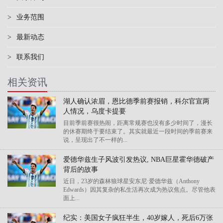
>
业务范围
>
最新动态
>
联系我们
相关资讯
湖人确认浓眉，恩比德季前赛报销，科尔官宣两
人情况，乌度卡提要
目前季前赛很热闹，距离常规赛也没有多少时间了，漫长
的休赛期终于要结束了。其实就最近一段时间的季前赛来
说，呈现出了不一样的...
爱德华兹生子风波引发热议, NBA巨星霍华德破产
背后的故事
近日，23岁的森林狼球星安东尼·爱德华兹（Anthony
Edwards）因其复杂的私生活再次成为热议焦点。尽管他表
面上...
纪实：美国女子疯狂半生，40岁嫁人，死后6万张