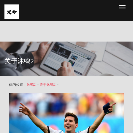
Toggl
naviga
关于沐鸣2
你的位置：
沐鸣2
>
关于沐鸣2
>