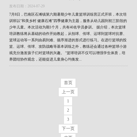
发布日期：2024-07-29
7月8日，巴南区石滩镇第六期暑期少年儿童篮球训练营正式开班，本次培
训班以“和美乡村 健康石滩”四季健康为主题，服务从幼儿园到初三阶段的
少年儿童。本次活动为期1个月，共有40名学员参训。 据介绍，本次篮球
培训教练将从基础的动作开始教起，从拍球、传球、运球到篮球对抗赛、
篮球运动等一系列由易到难、循序渐进的形式进行练习。在进行篮球的投
篮、运球、传球、攻防战略等基本训练之外，教练还会通过各种篮球小游
戏充分激发孩子们对篮球的兴趣。 “篮球培训不仅可以增强学生体质，培
养团结协作观念，还能促进儿童身心均衡发...
首页
上一页
1
2
3
下一页