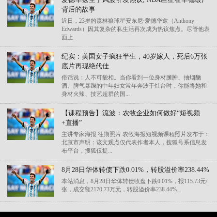
背后的故事
近日，23岁的森林狼球星安东尼·爱德华兹（Anthony
Edwards）因其复杂的私生活再次成为热议焦点。尽管他表
面上...
纪实：美国女子疯狂半生，40岁嫁人，死后6万张
底片再现绝代佳
俗话说：人不可貌相。当你看到一位身材臃肿、抽烟酗
酒、脾气暴躁的中年妇女常年奔波于灶台时，你能将她和
身材火辣、技艺超群的国...
【课程预告】流波：农牧企业如何做好“短视频
+直播”
主讲专家海报 往期照片 农牧海报短视频课程照片发布于：
北京市声明：该文观点仅代表作者本人，搜狐号系信息发
布平台，搜狐仅提...
8月28日华体转债下跌0.01%，转股溢价率238.44%
本站消息，8月28日华体转债收盘下跌0.01%，报115.73元/
张，成交额2170.73万元，转股溢价率238.44%...